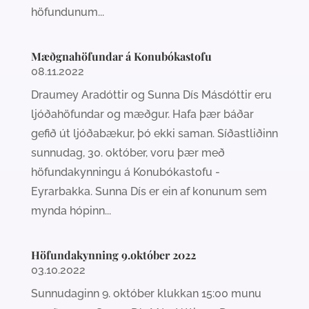
höfundunum...
Mæðgnahöfundar á Konubókastofu
08.11.2022
Draumey Aradóttir og Sunna Dís Másdóttir eru
ljóðahöfundar og mæðgur. Hafa þær báðar
gefið út ljóðabækur, þó ekki saman. Síðastliðinn
sunnudag, 30. október, voru þær með
höfundakynningu á Konubókastofu -
Eyrarbakka. Sunna Dís er ein af konunum sem
mynda hópinn...
Höfundakynning 9.október 2022
03.10.2022
Sunnudaginn 9. október klukkan 15:00 munu