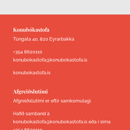
Konubókastofa
Túngata 40, 820 Eyrarbakka
+354 8620110
konubokastofa@konubokastofa.is
konubokastofa.is
Afgreiðslutími
Afgreiðslutími er eftir samkomulagi.
Hafið samband á
konubokastofa@konubokastofa.is eða í síma
+354 8620110