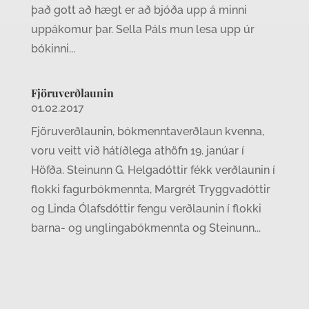
það gott að hægt er að bjóða upp á minni
uppákomur þar. Sella Páls mun lesa upp úr
bókinni...
Fjöruverðlaunin
01.02.2017
Fjöruverðlaunin, bókmenntaverðlaun kvenna,
voru veitt við hátíðlega athöfn 19. janúar í
Höfða. Steinunn G. Helgadóttir fékk verðlaunin í
flokki fagurbókmennta, Margrét Tryggvadóttir
og Linda Ólafsdóttir fengu verðlaunin í flokki
barna- og unglingabókmennta og Steinunn...