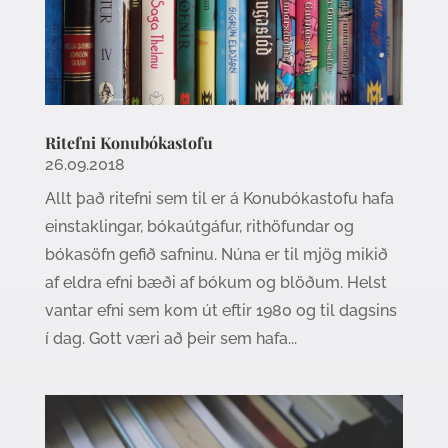
Ritefni Konubókastofu
26.09.2018
Allt það ritefni sem til er á Konubókastofu hafa
einstaklingar, bókaútgáfur, rithöfundar og
bókasöfn gefið safninu. Núna er til mjög mikið
af eldra efni bæði af bókum og blöðum. Helst
vantar efni sem kom út eftir 1980 og til dagsins
í dag. Gott væri að þeir sem hafa...