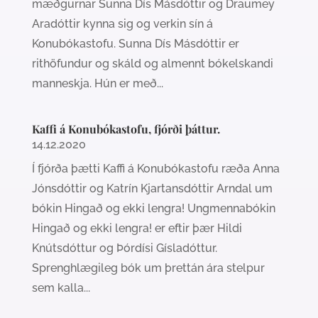
mæðgurnar Sunna Dís Másdóttir og Draumey
Aradóttir kynna sig og verkin sín á
Konubókastofu. Sunna Dís Másdóttir er
rithöfundur og skáld og almennt bókelskandi
manneskja. Hún er með...
Kaffi á Konubókastofu, fjórði þáttur.
14.12.2020
Í fjórða þætti Kaffi á Konubókastofu ræða Anna
Jónsdóttir og Katrín Kjartansdóttir Arndal um
bókin Hingað og ekki lengra! Ungmennabókin
Hingað og ekki lengra! er eftir þær Hildi
Knútsdóttur og Þórdísi Gísladóttur.
Sprenghlægileg bók um þrettán ára stelpur
sem kalla...