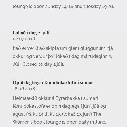
lounge is open sunday 14-16 and tuesday 19-21.
Lokað í dag 2. júlí
02.07.2018
Það er verið að skipta um gler í gluggunum hjá
okkur og verður því lokað í dag mánudaginn 2.
Júlí. Closed to day 2.júlí.
Opið daglega í Konubókastofu í sumar
18.06.2018
Heimsækið okkur á Eyrarbakka í sumar!
Konubókastofa er opin daglega í júní, júlí og
ágúst frá kl. 14 til kl. 17. (lokað 17. júní) The
Women's book lounge is open daily in June,