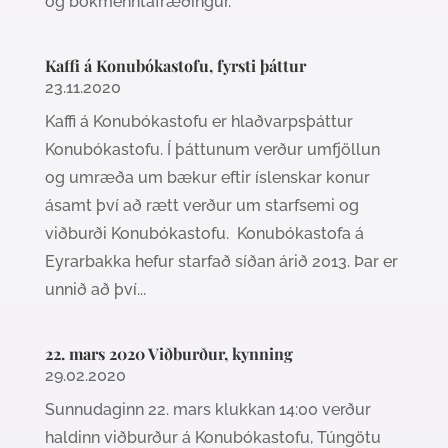
og bókmenntafræðingur.
Kaffi á Konubókastofu, fyrsti þáttur
23.11.2020
Kaffi á Konubókastofu er hlaðvarpsþáttur
Konubókastofu. Í þáttunum verður umfjöllun
og umræða um bækur eftir íslenskar konur
ásamt því að rætt verður um starfsemi og
viðburði Konubókastofu. Konubókastofa á
Eyrarbakka hefur starfað síðan árið 2013. Þar er
unnið að því...
22. mars 2020 Viðburður, kynning
29.02.2020
Sunnudaginn 22. mars klukkan 14:00 verður
haldinn viðburður á Konubókastofu, Túngötu