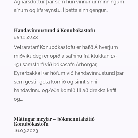
Agnarsdóttur þar sem hún vinnur úr minningum
sínum og lífsreynslu. Í þetta sinn gengur...
Handavinnustund á Konubókastofu
25.10.2023
Vetrarstarf Konubókastofu er hafið.Á hverjum
miðvikudegi er opið á safninu frá klukkan 13-
15 í samstarfi við bókasafn Árborgar,
Eyrarbakka.Þar höfum við handavinnustund þar
sem gestir geta komið og sinnt sinni
handavinnu og/eða komið til að drekka kaffi
og...
Máttugar meyjar – bókmenntahátíð
Konubókastofu
16.03.2023