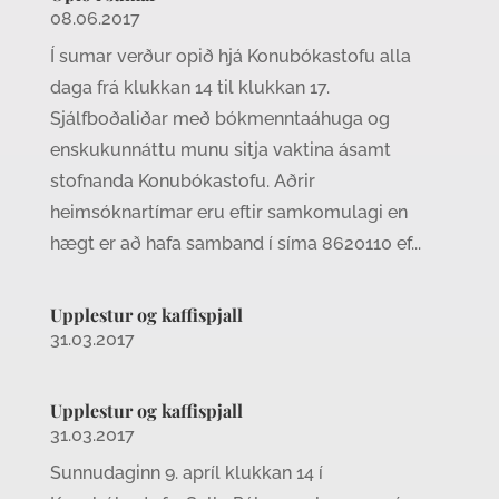
08.06.2017
Í sumar verður opið hjá Konubókastofu alla
daga frá klukkan 14 til klukkan 17.
Sjálfboðaliðar með bókmenntaáhuga og
enskukunnáttu munu sitja vaktina ásamt
stofnanda Konubókastofu. Aðrir
heimsóknartímar eru eftir samkomulagi en
hægt er að hafa samband í síma 8620110 ef...
Upplestur og kaffispjall
31.03.2017
Upplestur og kaffispjall
31.03.2017
Sunnudaginn 9. apríl klukkan 14 í