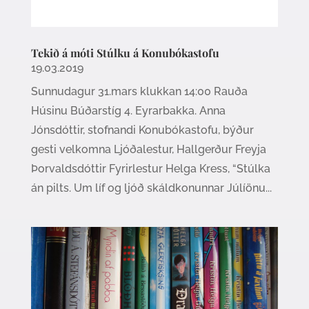
Tekið á móti Stúlku á Konubókastofu
19.03.2019
Sunnudagur 31.mars klukkan 14:00 Rauða
Húsinu Búðarstíg 4. Eyrarbakka. Anna
Jónsdóttir, stofnandi Konubókastofu, býður
gesti velkomna Ljóðalestur, Hallgerður Freyja
Þorvaldsdóttir Fyrirlestur Helga Kress, “Stúlka
án pilts. Um líf og ljóð skáldkonunnar Júlíönu...