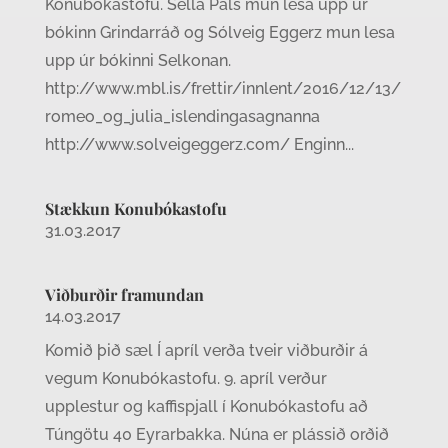
Konubókastofu. Sella Páls mun lesa upp úr
bókinn Grindarráð og Sólveig Eggerz mun lesa
upp úr bókinni Selkonan.
http://www.mbl.is/frettir/innlent/2016/12/13/
romeo_og_julia_islendingasagnanna
http://www.solveigeggerz.com/ Enginn...
Stækkun Konubókastofu
31.03.2017
Viðburðir framundan
14.03.2017
Komið þið sæl Í apríl verða tveir viðburðir á
vegum Konubókastofu. 9. apríl verður
upplestur og kaffispjall í Konubókastofu að
Túngötu 40 Eyrarbakka. Núna er plássið orðið