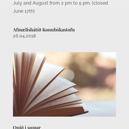
July and August from 2 pm to 5 pm. (closed
June 17th)
Afmælishátíð Konubókastofu
26.04.2018
Opið í sumar