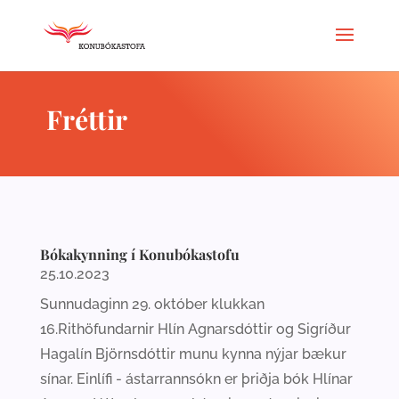
Fréttir
Bókakynning í Konubókastofu
25.10.2023
Sunnudaginn 29. október klukkan
16.Rithöfundarnir Hlín Agnarsdóttir og Sigríður
Hagalín Björnsdóttir munu kynna nýjar bækur
sínar. Einlífi - ástarrannsókn er þriðja bók Hlínar