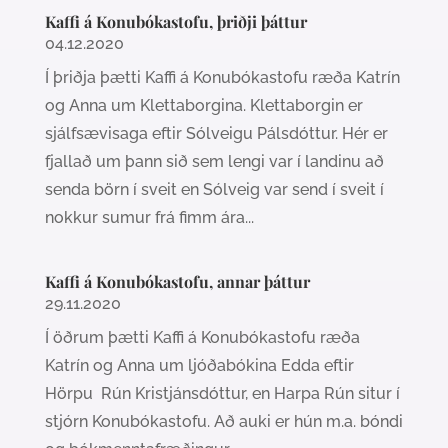
Kaffi á Konubókastofu, þriðji þáttur
04.12.2020
Í þriðja þætti Kaffi á Konubókastofu ræða Katrín
og Anna um Klettaborgina. Klettaborgin er
sjálfsævisaga eftir Sólveigu Pálsdóttur. Hér er
fjallað um þann sið sem lengi var í landinu að
senda börn í sveit en Sólveig var send í sveit í
nokkur sumur frá fimm ára...
Kaffi á Konubókastofu, annar þáttur
29.11.2020
Í öðrum þætti Kaffi á Konubókastofu ræða
Katrín og Anna um ljóðabókina Edda eftir
Hörpu Rún Kristjánsdóttur, en Harpa Rún situr í
stjórn Konubókastofu. Að auki er hún m.a. bóndi