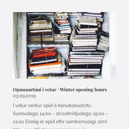
Opnunartími í vetur / Winter opening hours
03.09.2019
Í vetur verður opið á Konubókastofu
Sunnudaga: 14:00 – 16:00Þriðjudaga: 19:00 –
21:00 Einnig er opið eftir samkomulagi, sími: