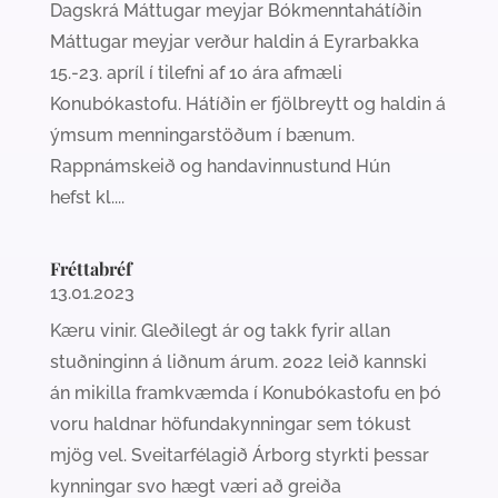
Dagskrá Máttugar meyjar Bókmenntahátíðin
Máttugar meyjar verður haldin á Eyrarbakka
15.-23. apríl í tilefni af 10 ára afmæli
Konubókastofu. Hátíðin er fjölbreytt og haldin á
ýmsum menningarstöðum í bænum.
Rappnámskeið og handavinnustund Hún
hefst kl....
Fréttabréf
13.01.2023
Kæru vinir. Gleðilegt ár og takk fyrir allan
stuðninginn á liðnum árum. 2022 leið kannski
án mikilla framkvæmda í Konubókastofu en þó
voru haldnar höfundakynningar sem tókust
mjög vel. Sveitarfélagið Árborg styrkti þessar
kynningar svo hægt væri að greiða