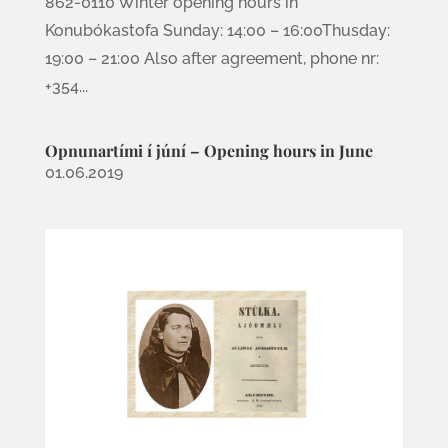
862-0110 Winter opening hours in
Konubókastofa Sunday: 14:00 – 16:00Thusday:
19:00 – 21:00 Also after agreement, phone nr:
+354...
Opnunartími í júní – Opening hours in June
01.06.2019