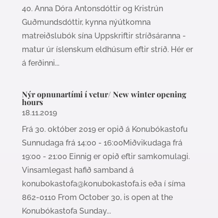
40. Anna Dóra Antonsdóttir og Kristrún
Guðmundsdóttir, kynna nýútkomna
matreiðslubók sína Uppskriftir stríðsáranna -
matur úr íslenskum eldhúsum eftir stríð. Hér er
á ferðinni...
Nýr opnunartími í vetur/ New winter opening
hours
18.11.2019
Frá 30. október 2019 er opið á Konubókastofu
Sunnudaga frá 14:00 - 16:00Miðvikudaga frá
19:00 - 21:00 Einnig er opið eftir samkomulagi.
Vinsamlegast hafið samband á
konubokastofa@konubokastofa.is eða í síma
862-0110 From October 30, is open at the
Konubókastofa Sunday...