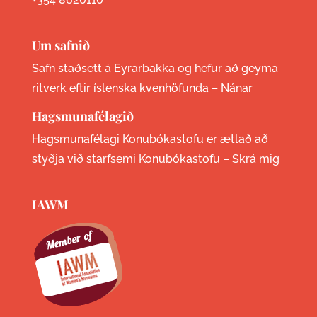
Um safnið
Safn staðsett á Eyrarbakka og hefur að geyma
ritverk eftir íslenska kvenhöfunda –
Nánar
Hagsmunafélagið
Hagsmunafélagi Konubókastofu er ætlað að
styðja við starfsemi Konubókastofu –
Skrá mig
IAWM