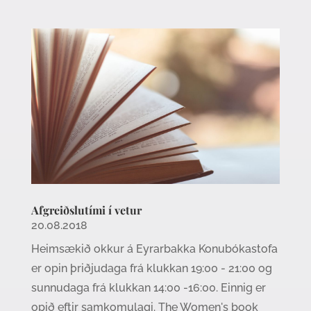
Afgreiðslutími í vetur
20.08.2018
Heimsækið okkur á Eyrarbakka Konubókastofa
er opin þriðjudaga frá klukkan 19:00 - 21:00 og
sunnudaga frá klukkan 14:00 -16:00. Einnig er
opið eftir samkomulagi. The Women's book