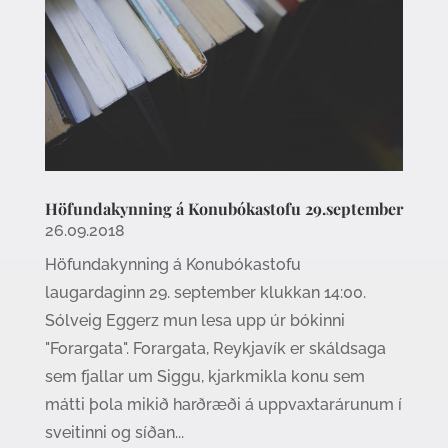
Höfundakynning á Konubókastofu 29.september
26.09.2018
Höfundakynning á Konubókastofu
laugardaginn 29. september klukkan 14:00.
Sólveig Eggerz mun lesa upp úr bókinni
"Forargata". Forargata, Reykjavík er skáldsaga
sem fjallar um Siggu, kjarkmikla konu sem
mátti þola mikið harðræði á uppvaxtarárunum í
sveitinni og síðan...