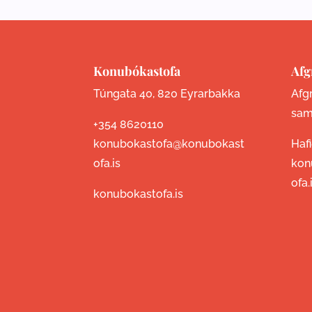
Konubókastofa
Afg
Túngata 40, 820 Eyrarbakka
Afgr
sam
+354 8620110
konubokastofa@konubokast
Haf
ofa.is
kon
ofa.
konubokastofa.is