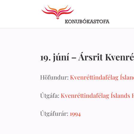
19. júní – Ársrit Kvenré
Höfundur:
Kvenréttindafélag Íslan
Útgáfa:
Kvenréttindafélag Íslands 
Útgáfurár:
1994