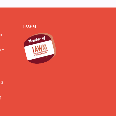
IAWM
a
k
a –
að
g