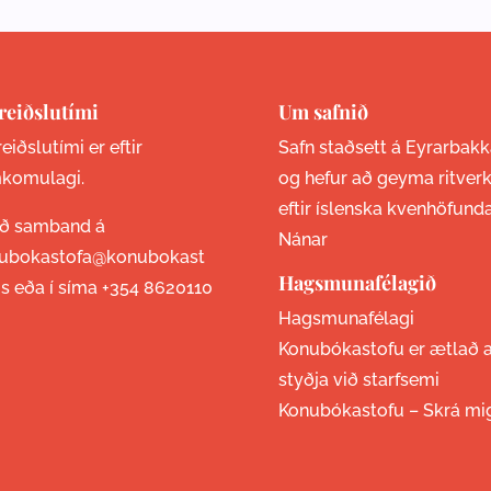
reiðslutími
Um safnið
eiðslutími er eftir
Safn staðsett á Eyrarbakk
komulagi.
og hefur að geyma ritver
eftir íslenska kvenhöfund
ið samband á
Nánar
ubokastofa@konubokast
Hagsmunafélagið
is eða í síma
+354 8620110
Hagsmunafélagi
Konubókastofu er ætlað 
styðja við starfsemi
Konubókastofu –
Skrá mi