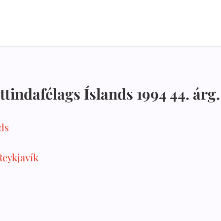
ttindafélags Íslands 1994 44. árg. 
ds
Reykjavík