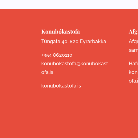
Konubókastofa
Afg
Túngata 40, 820 Eyrarbakka
Afgr
sam
+354 8620110
konubokastofa@konubokast
Haf
ofa.is
kon
ofa.
konubokastofa.is