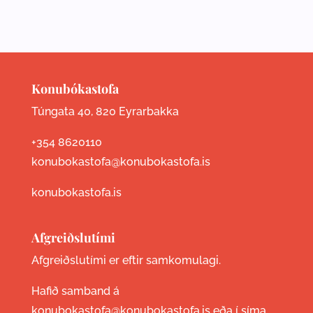
Konubókastofa
Túngata 40, 820 Eyrarbakka
+354 8620110
konubokastofa@konubokastofa.is
konubokastofa.is
Afgreiðslutími
Afgreiðslutími er eftir samkomulagi.
Hafið samband á
konubokastofa@konubokastofa.is eða í síma