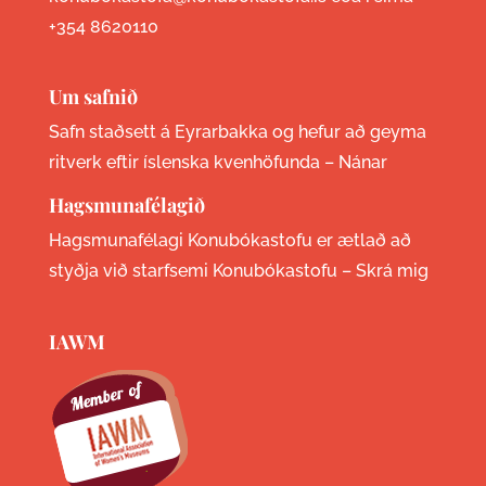
+354 8620110
Um safnið
Safn staðsett á Eyrarbakka og hefur að geyma
ritverk eftir íslenska kvenhöfunda –
Nánar
Hagsmunafélagið
Hagsmunafélagi Konubókastofu er ætlað að
styðja við starfsemi Konubókastofu –
Skrá mig
IAWM