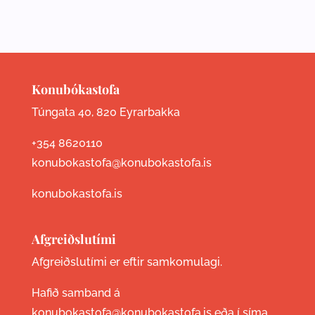
Konubókastofa
Túngata 40, 820 Eyrarbakka
+354 8620110
konubokastofa@konubokastofa.is
konubokastofa.is
Afgreiðslutími
Afgreiðslutími er eftir samkomulagi.
Hafið samband á
konubokastofa@konubokastofa.is eða í síma