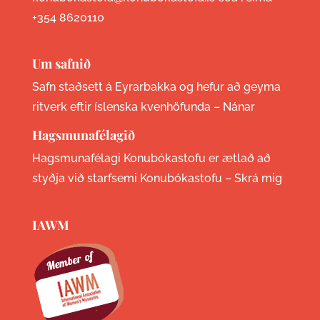
+354 8620110
Um safnið
Safn staðsett á Eyrarbakka og hefur að geyma
ritverk eftir íslenska kvenhöfunda –
Nánar
Hagsmunafélagið
Hagsmunafélagi Konubókastofu er ætlað að
styðja við starfsemi Konubókastofu –
Skrá mig
IAWM