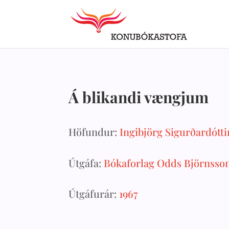
Á blikandi vængjum
Höfundur:
Ingibjörg Sigurðardótti
Útgáfa:
Bókaforlag Odds Björnsso
Útgáfurár:
1967