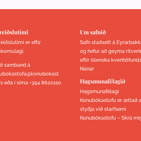
reiðslutími
Um safnið
eiðslutími er eftir
Safn staðsett á Eyrarbakk
komulagi.
og hefur að geyma ritver
eftir íslenska kvenhöfund
ið samband á
Nánar
ubokastofa@konubokast
Hagsmunafélagið
is eða í síma
+354 8620110
Hagsmunafélagi
Konubókastofu er ætlað 
styðja við starfsemi
Konubókastofu –
Skrá mi