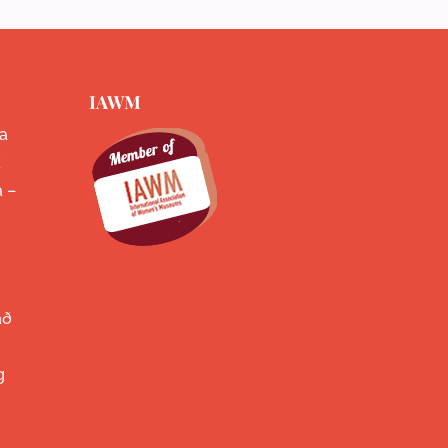
IAWM
a
k
a –
að
g