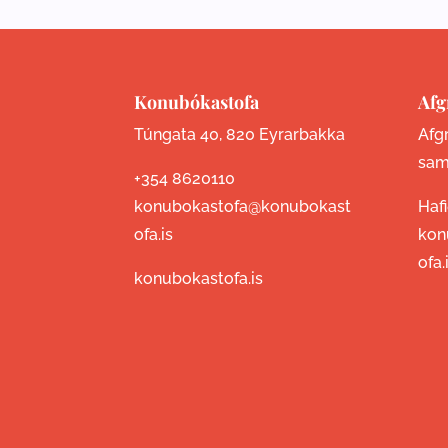
Konubókastofa
Afg
Túngata 40, 820 Eyrarbakka
Afgr
sam
+354 8620110
konubokastofa@konubokast
Haf
ofa.is
kon
ofa.
konubokastofa.is