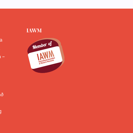
IAWM
a
k
a –
að
g