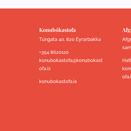
Konubókastofa
Afg
Túngata 40, 820 Eyrarbakka
Afgr
sam
+354 8620110
konubokastofa@konubokast
Haf
ofa.is
kon
ofa.
konubokastofa.is