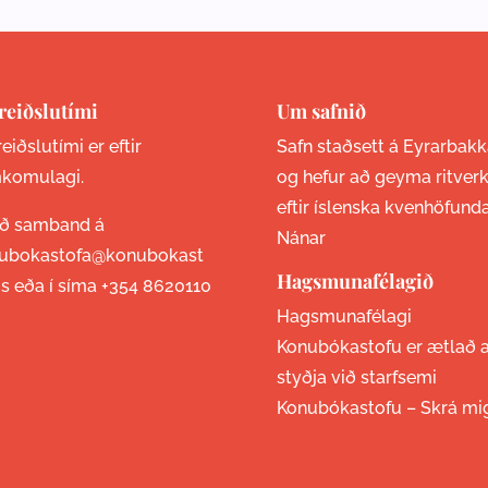
reiðslutími
Um safnið
eiðslutími er eftir
Safn staðsett á Eyrarbakk
komulagi.
og hefur að geyma ritver
eftir íslenska kvenhöfund
ið samband á
Nánar
ubokastofa@konubokast
Hagsmunafélagið
is eða í síma
+354 8620110
Hagsmunafélagi
Konubókastofu er ætlað 
styðja við starfsemi
Konubókastofu –
Skrá mi