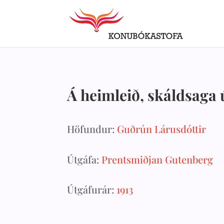
Á heimleið, skáldsaga ú
Höfundur:
Guðrún Lárusdóttir
Útgáfa:
Prentsmiðjan Gutenberg
Útgáfurár:
1913