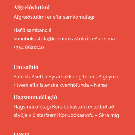
Afgreiðslutími
Afgreiðslutími er eftir samkomulagi.
Hafið samband á
konubokastofa@konubokastofa.is eða í síma
+354 8620110
Um safnið
Safn staðsett á Eyrarbakka og hefur að geyma
ritverk eftir íslenska kvenhöfunda –
Nánar
Hagsmunafélagið
Hagsmunafélagi Konubókastofu er ætlað að
styðja við starfsemi Konubókastofu –
Skrá mig
IAWM