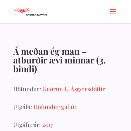
Á meðan ég man –
atburðir ævi minnar (3.
bindi)
Höfundur:
Guðrún L. Ásgeirsdóttir
Útgáfa:
Höfundur gaf út
Útgáfurár:
2017