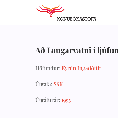
Að Laugarvatni í ljú
Höfundur:
Eyrún Ingadóttir
Útgáfa:
SSK
Útgáfurár:
1995