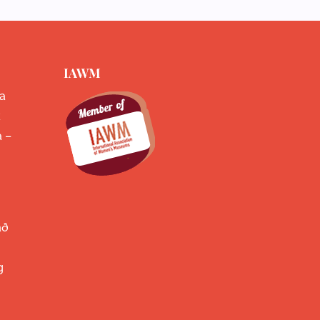
IAWM
a
k
a –
að
g