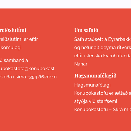
reiðslutími
Um safnið
eiðslutími er eftir
Safn staðsett á Eyrarbakk
komulagi.
og hefur að geyma ritver
eftir íslenska kvenhöfund
ið samband á
Nánar
ubokastofa@konubokast
Hagsmunafélagið
is eða í síma
+354 8620110
Hagsmunafélagi
Konubókastofu er ætlað 
styðja við starfsemi
Konubókastofu –
Skrá mi