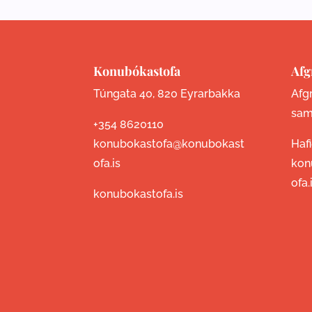
Konubókastofa
Afg
Túngata 40, 820 Eyrarbakka
Afgr
sam
+354 8620110
konubokastofa@konubokast
Haf
ofa.is
kon
ofa.
konubokastofa.is