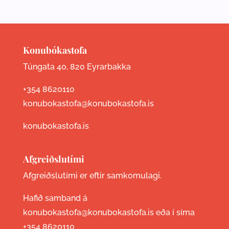
Konubókastofa
Túngata 40, 820 Eyrarbakka
+354 8620110
konubokastofa@konubokastofa.is
konubokastofa.is
Afgreiðslutími
Afgreiðslutími er eftir samkomulagi.
Hafið samband á
konubokastofa@konubokastofa.is eða í síma
+354 8620110