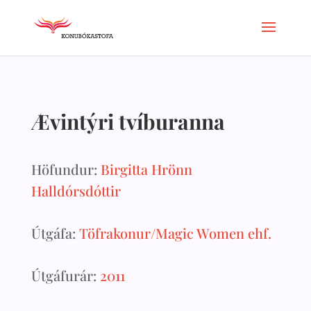
Ævintýri tvíburanna
Höfundur:
Birgitta Hrönn
Halldórsdóttir
Útgáfa:
Töfrakonur/Magic Women ehf.
Útgáfurár:
2011