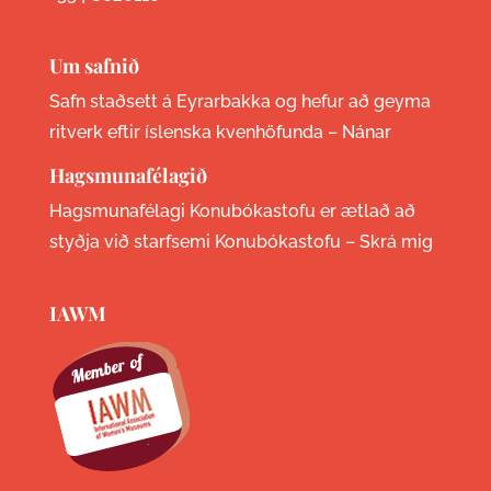
Um safnið
Safn staðsett á Eyrarbakka og hefur að geyma
ritverk eftir íslenska kvenhöfunda –
Nánar
Hagsmunafélagið
Hagsmunafélagi Konubókastofu er ætlað að
styðja við starfsemi Konubókastofu –
Skrá mig
IAWM