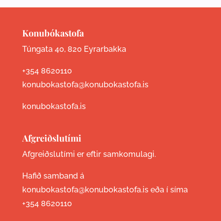
Konubókastofa
Túngata 40, 820 Eyrarbakka
+354 8620110
konubokastofa@konubokastofa.is
konubokastofa.is
Afgreiðslutími
Afgreiðslutími er eftir samkomulagi.
Hafið samband á
konubokastofa@konubokastofa.is eða í síma
+354 8620110