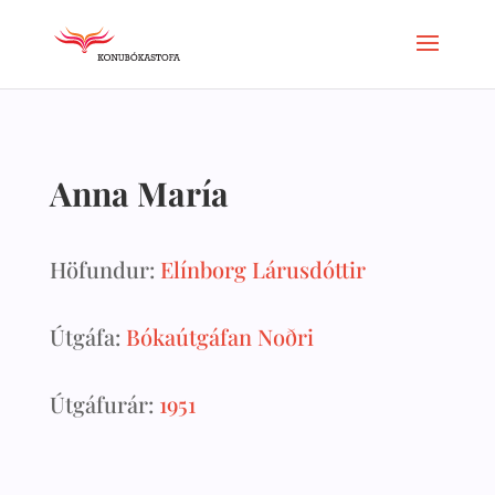
Anna María
Höfundur:
Elínborg Lárusdóttir
Útgáfa:
Bókaútgáfan Noðri
Útgáfurár:
1951