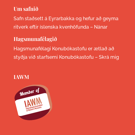
Um safnið
Safn staðsett á Eyrarbakka og hefur að geyma
ritverk eftir íslenska kvenhöfunda –
Nánar
Hagsmunafélagið
Hagsmunafélagi Konubókastofu er ætlað að
styðja við starfsemi Konubókastofu –
Skrá mig
IAWM