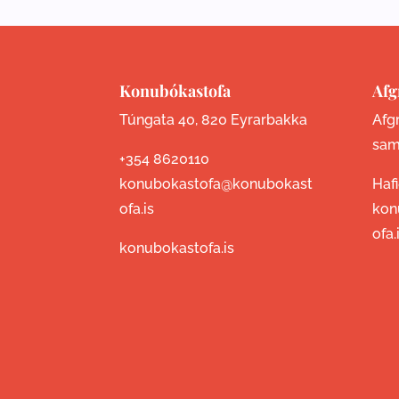
Konubókastofa
Afg
Túngata 40, 820 Eyrarbakka
Afgr
sam
+354 8620110
konubokastofa@konubokast
Haf
ofa.is
kon
ofa.
konubokastofa.is