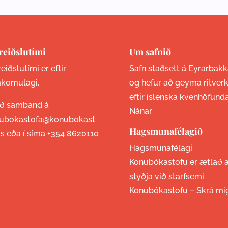
reiðslutími
Um safnið
eiðslutími er eftir
Safn staðsett á Eyrarbakk
komulagi.
og hefur að geyma ritver
eftir íslenska kvenhöfund
ið samband á
Nánar
ubokastofa@konubokast
Hagsmunafélagið
is eða í síma
+354 8620110
Hagsmunafélagi
Konubókastofu er ætlað 
styðja við starfsemi
Konubókastofu –
Skrá mi