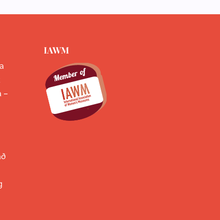
IAWM
a
k
a –
að
g