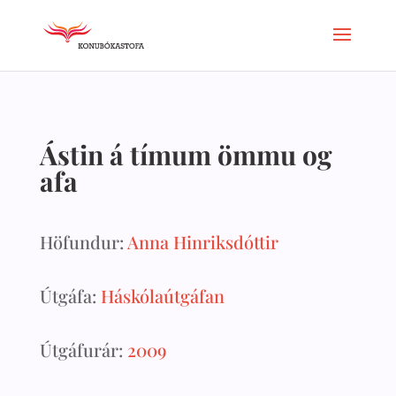
Ástin á tímum ömmu og
afa
Höfundur:
Anna Hinriksdóttir
Útgáfa:
Háskólaútgáfan
Útgáfurár:
2009