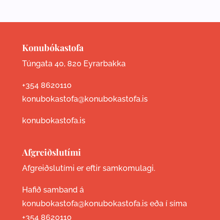
Konubókastofa
Túngata 40, 820 Eyrarbakka
+354 8620110
konubokastofa@konubokastofa.is
konubokastofa.is
Afgreiðslutími
Afgreiðslutími er eftir samkomulagi.
Hafið samband á
konubokastofa@konubokastofa.is eða í síma
+354 8620110