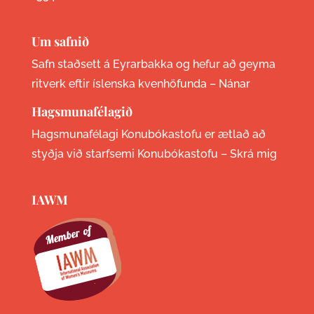
Um safnið
Safn staðsett á Eyrarbakka og hefur að geyma
ritverk eftir íslenska kvenhöfunda –
Nánar
Hagsmunafélagið
Hagsmunafélagi Konubókastofu er ætlað að
styðja við starfsemi Konubókastofu –
Skrá mig
IAWM