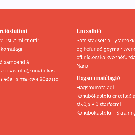
reiðslutími
Um safnið
eiðslutími er eftir
Safn staðsett á Eyrarbakk
komulagi.
og hefur að geyma ritver
eftir íslenska kvenhöfund
ið samband á
Nánar
ubokastofa@konubokast
Hagsmunafélagið
is eða í síma
+354 8620110
Hagsmunafélagi
Konubókastofu er ætlað 
styðja við starfsemi
Konubókastofu –
Skrá mi