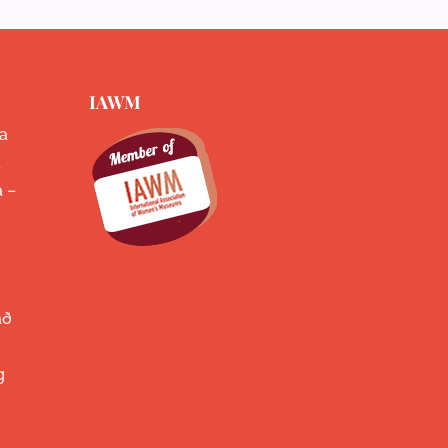
IAWM
a
k
a –
að
g