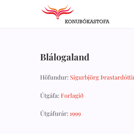
Blálogaland
Höfundur:
Sigurbjörg Þrastardótti
Útgáfa:
Forlagið
Útgáfurár:
1999