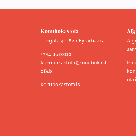
Konubókastofa
Afg
Túngata 40, 820 Eyrarbakka
Afgr
sam
+354 8620110
konubokastofa@konubokast
Haf
ofa.is
kon
ofa.
konubokastofa.is