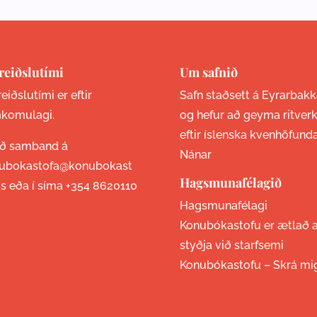
reiðslutími
Um safnið
eiðslutími er eftir
Safn staðsett á Eyrarbakk
komulagi.
og hefur að geyma ritver
eftir íslenska kvenhöfund
ið samband á
Nánar
ubokastofa@konubokast
Hagsmunafélagið
is eða í síma
+354 8620110
Hagsmunafélagi
Konubókastofu er ætlað 
styðja við starfsemi
Konubókastofu –
Skrá mi