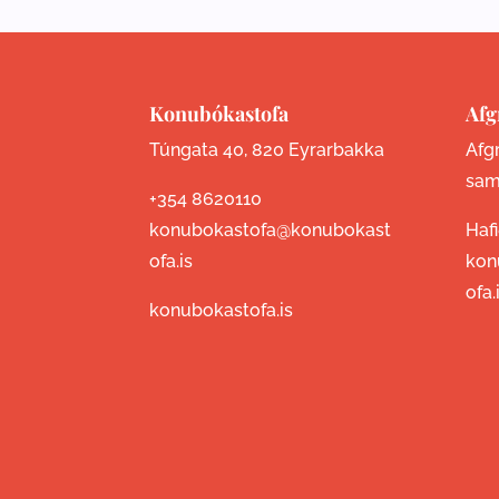
Konubókastofa
Afg
Túngata 40, 820 Eyrarbakka
Afgr
sam
+354 8620110
konubokastofa@konubokast
Haf
ofa.is
kon
ofa.
konubokastofa.is