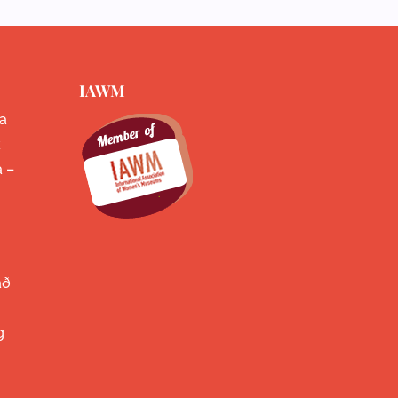
IAWM
a
k
a –
að
g