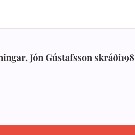
ingar, Jón Gústafsson skráði19