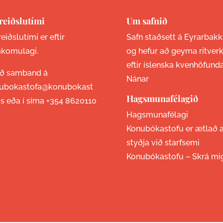
reiðslutími
Um safnið
eiðslutími er eftir
Safn staðsett á Eyrarbakk
komulagi.
og hefur að geyma ritver
eftir íslenska kvenhöfund
ið samband á
Nánar
ubokastofa@konubokast
Hagsmunafélagið
is eða í síma
+354 8620110
Hagsmunafélagi
Konubókastofu er ætlað 
styðja við starfsemi
Konubókastofu –
Skrá mi