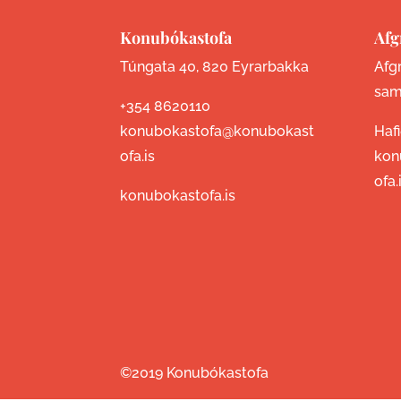
Konubókastofa
Afg
Túngata 40, 820 Eyrarbakka
Afgr
sam
+354 8620110
konubokastofa@konubokast
Haf
ofa.is
kon
ofa.
konubokastofa.is
©2019 Konubókastofa