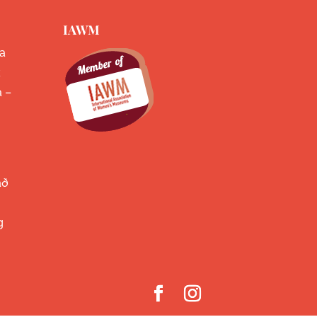
IAWM
a
k
a –
að
g