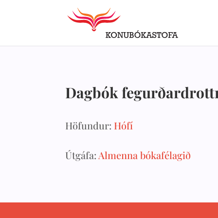
Dagbók fegurðardrottn
Höfundur:
Hófí
Útgáfa:
Almenna bókafélagið