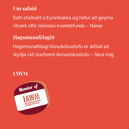
Um safnið
Safn staðsett á Eyrarbakka og hefur að geyma
ritverk eftir íslenska kvenhöfunda –
Nánar
Hagsmunafélagið
Hagsmunafélagi Konubókastofu er ætlað að
styðja við starfsemi Konubókastofu –
Skrá mig
IAWM