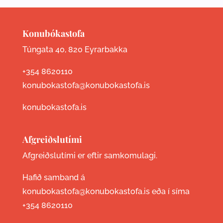
Konubókastofa
Túngata 40, 820 Eyrarbakka
+354 8620110
konubokastofa@konubokastofa.is
konubokastofa.is
Afgreiðslutími
Afgreiðslutími er eftir samkomulagi.
Hafið samband á
konubokastofa@konubokastofa.is eða í síma
+354 8620110