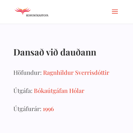
Dansað við dauðann
Höfundur:
Ragnhildur Sverrisdóttir
Útgáfa:
Bókaútgáfan Hólar
Útgáfurár:
1996