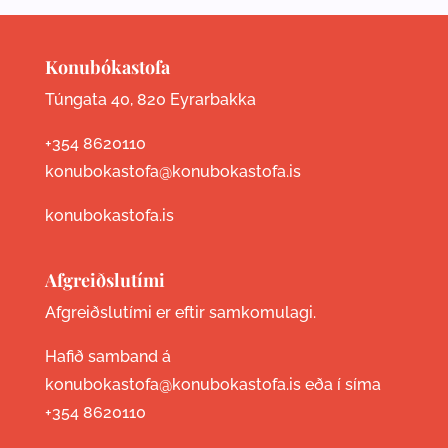
Konubókastofa
Túngata 40, 820 Eyrarbakka
+354 8620110
konubokastofa@konubokastofa.is
konubokastofa.is
Afgreiðslutími
Afgreiðslutími er eftir samkomulagi.
Hafið samband á
konubokastofa@konubokastofa.is eða í síma
+354 8620110