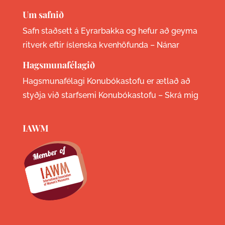
Um safnið
Safn staðsett á Eyrarbakka og hefur að geyma
ritverk eftir íslenska kvenhöfunda –
Nánar
Hagsmunafélagið
Hagsmunafélagi Konubókastofu er ætlað að
styðja við starfsemi Konubókastofu –
Skrá mig
IAWM