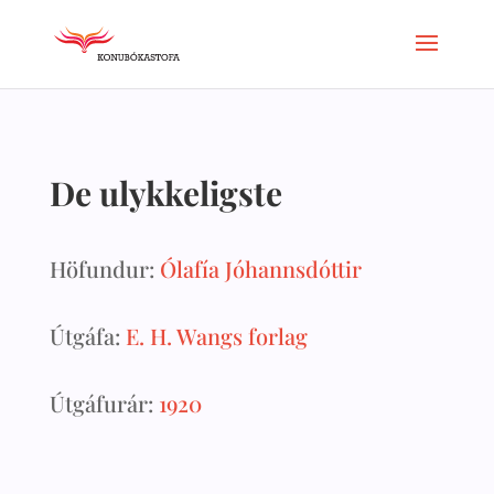
De ulykkeligste
Höfundur:
Ólafía Jóhannsdóttir
Útgáfa:
E. H. Wangs forlag
Útgáfurár:
1920