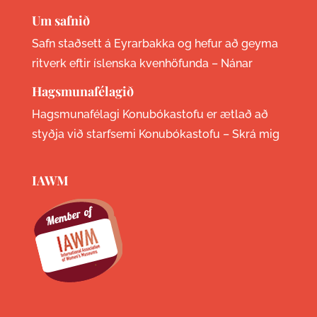
Um safnið
Safn staðsett á Eyrarbakka og hefur að geyma
ritverk eftir íslenska kvenhöfunda –
Nánar
Hagsmunafélagið
Hagsmunafélagi Konubókastofu er ætlað að
styðja við starfsemi Konubókastofu –
Skrá mig
IAWM