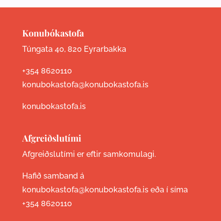
Konubókastofa
Túngata 40, 820 Eyrarbakka
+354 8620110
konubokastofa@konubokastofa.is
konubokastofa.is
Afgreiðslutími
Afgreiðslutími er eftir samkomulagi.
Hafið samband á
konubokastofa@konubokastofa.is eða í síma
+354 8620110