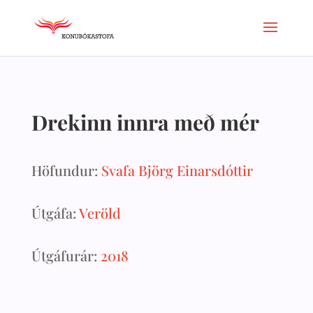
Drekinn innra með mér
Höfundur:
Svafa Björg Einarsdóttir
Útgáfa:
Veröld
Útgáfurár:
2018