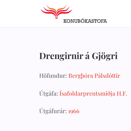
Drengirnir á Gjögri
Höfundur:
Bergþóra Pálsdóttir
Útgáfa:
Ísafoldarprentsmiðja H.F.
Útgáfurár:
1966