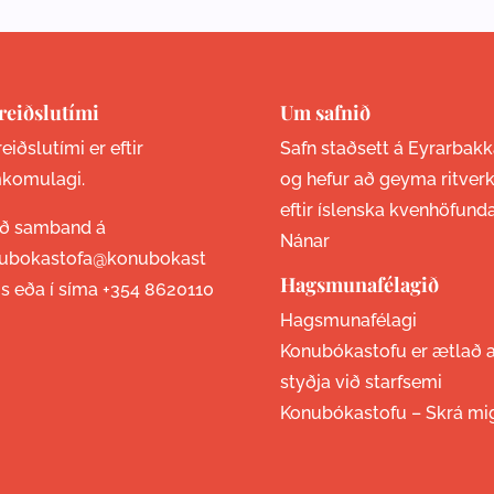
reiðslutími
Um safnið
eiðslutími er eftir
Safn staðsett á Eyrarbakk
komulagi.
og hefur að geyma ritver
eftir íslenska kvenhöfund
ið samband á
Nánar
ubokastofa@konubokast
Hagsmunafélagið
is eða í síma
+354 8620110
Hagsmunafélagi
Konubókastofu er ætlað 
styðja við starfsemi
Konubókastofu –
Skrá mi