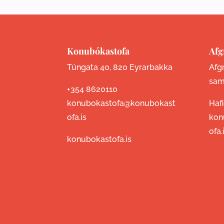
Konubókastofa
Afg
Túngata 40, 820 Eyrarbakka
Afgr
sam
+354 8620110
konubokastofa@konubokast
Haf
ofa.is
kon
ofa.
konubokastofa.is