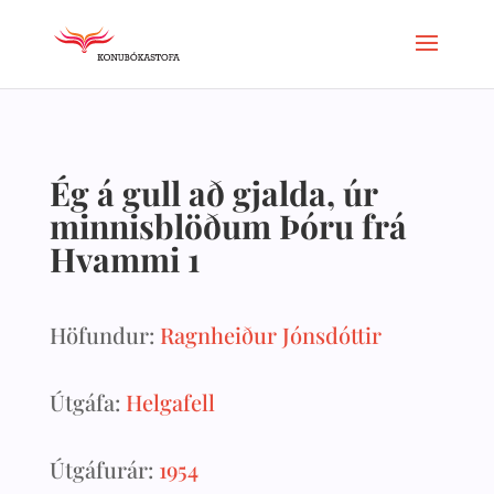
Ég á gull að gjalda, úr
minnisblöðum Þóru frá
Hvammi 1
Höfundur:
Ragnheiður Jónsdóttir
Útgáfa:
Helgafell
Útgáfurár:
1954