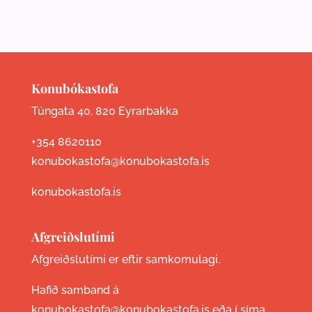
Konubókastofa
Túngata 40, 820 Eyrarbakka
+354 8620110
konubokastofa@konubokastofa.is
konubokastofa.is
Afgreiðslutími
Afgreiðslutími er eftir samkomulagi.
Hafið samband á
konubokastofa@konubokastofa.is eða í síma