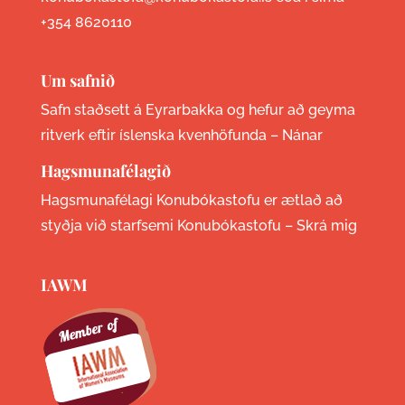
+354 8620110
Um safnið
Safn staðsett á Eyrarbakka og hefur að geyma
ritverk eftir íslenska kvenhöfunda –
Nánar
Hagsmunafélagið
Hagsmunafélagi Konubókastofu er ætlað að
styðja við starfsemi Konubókastofu –
Skrá mig
IAWM