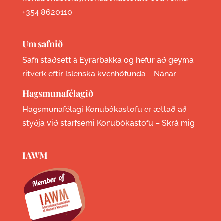
+354 8620110
Um safnið
Safn staðsett á Eyrarbakka og hefur að geyma
ritverk eftir íslenska kvenhöfunda –
Nánar
Hagsmunafélagið
Hagsmunafélagi Konubókastofu er ætlað að
styðja við starfsemi Konubókastofu –
Skrá mig
IAWM