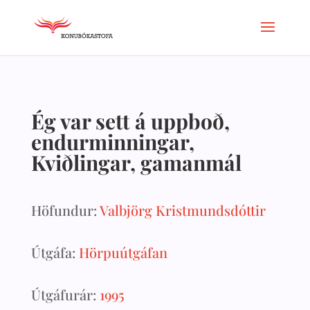
Ég var sett á uppboð,
endurminningar,
Kviðlingar, gamanmál
Höfundur:
Valbjörg Kristmundsdóttir
Útgáfa:
Hörpuútgáfan
Útgáfurár:
1995