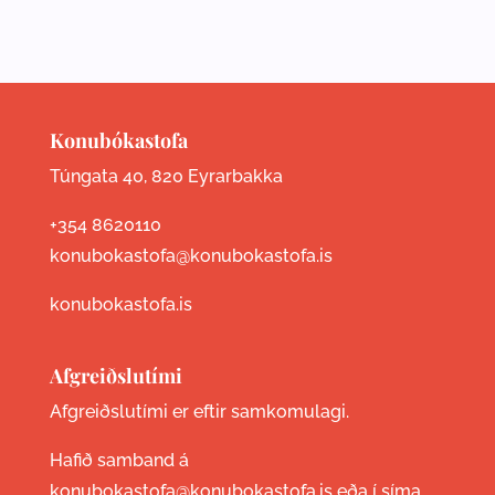
Konubókastofa
Túngata 40, 820 Eyrarbakka
+354 8620110
konubokastofa@konubokastofa.is
konubokastofa.is
Afgreiðslutími
Afgreiðslutími er eftir samkomulagi.
Hafið samband á
konubokastofa@konubokastofa.is eða í síma