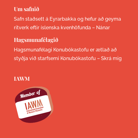
Um safnið
Safn staðsett á Eyrarbakka og hefur að geyma
ritverk eftir íslenska kvenhöfunda –
Nánar
Hagsmunafélagið
Hagsmunafélagi Konubókastofu er ætlað að
styðja við starfsemi Konubókastofu –
Skrá mig
IAWM