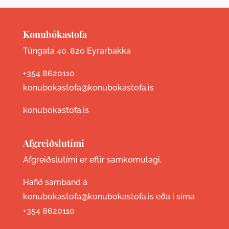
Konubókastofa
Túngata 40, 820 Eyrarbakka
+354 8620110
konubokastofa@konubokastofa.is
konubokastofa.is
Afgreiðslutími
Afgreiðslutími er eftir samkomulagi.
Hafið samband á
konubokastofa@konubokastofa.is eða í síma
+354 8620110