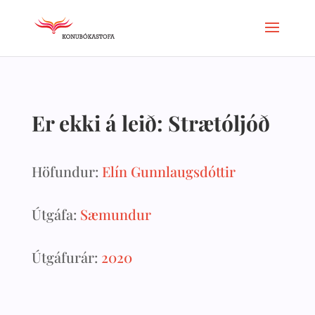
Er ekki á leið: Strætóljóð
Höfundur:
Elín Gunnlaugsdóttir
Útgáfa:
Sæmundur
Útgáfurár:
2020