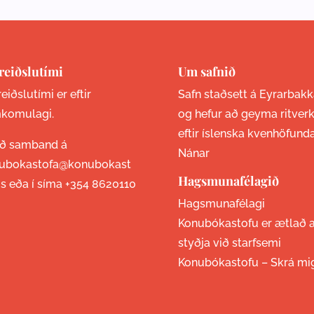
reiðslutími
Um safnið
eiðslutími er eftir
Safn staðsett á Eyrarbakk
komulagi.
og hefur að geyma ritver
eftir íslenska kvenhöfund
ið samband á
Nánar
ubokastofa@konubokast
Hagsmunafélagið
is eða í síma
+354 8620110
Hagsmunafélagi
Konubókastofu er ætlað 
styðja við starfsemi
Konubókastofu –
Skrá mi