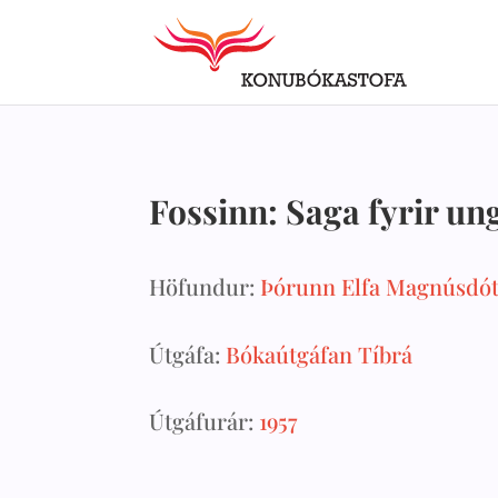
Fossinn: Saga fyrir un
Höfundur:
Þórunn Elfa Magnúsdót
Útgáfa:
Bókaútgáfan Tíbrá
Útgáfurár:
1957