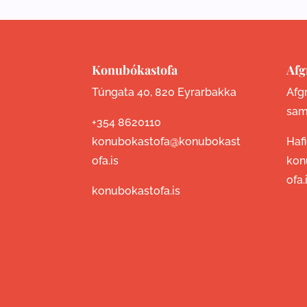
Konubókastofa
Afg
Túngata 40, 820 Eyrarbakka
Afgr
sam
+354 8620110
konubokastofa@konubokast
Haf
ofa.is
kon
ofa.
konubokastofa.is