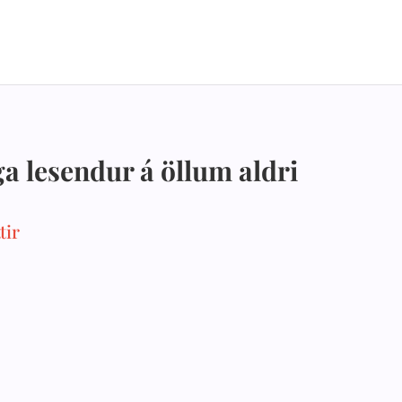
ga lesendur á öllum aldri
tir