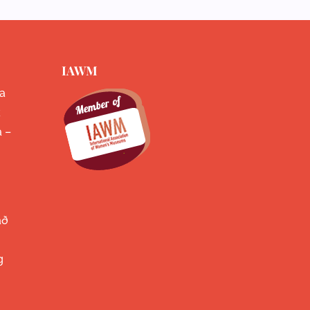
IAWM
a
k
a –
að
g