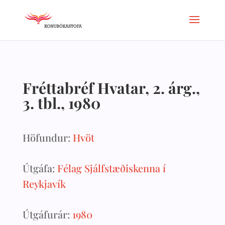
Fréttabréf Hvatar, 2. árg.,
3. tbl., 1980
Höfundur:
Hvöt
Útgáfa:
Félag Sjálfstæðiskenna í
Reykjavík
Útgáfurár:
1980