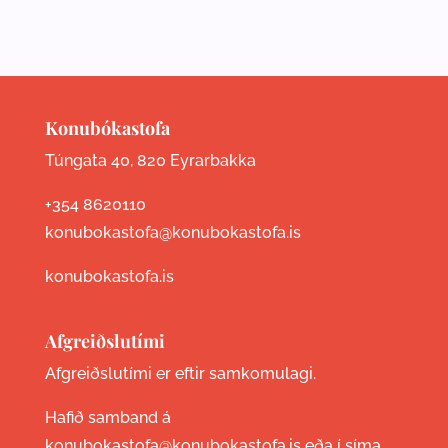
Konubókastofa
Túngata 40, 820 Eyrarbakka
+354 8620110
konubokastofa@konubokastofa.is
konubokastofa.is
Afgreiðslutími
Afgreiðslutími er eftir samkomulagi.
Hafið samband á
konubokastofa@konubokastofa.is eða í síma