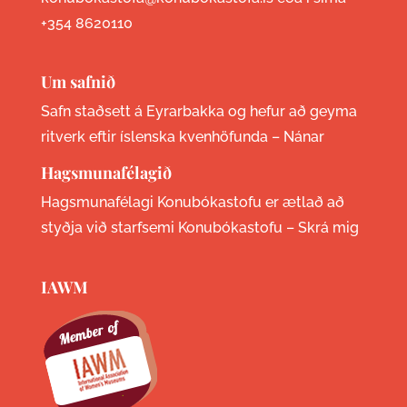
+354 8620110
Um safnið
Safn staðsett á Eyrarbakka og hefur að geyma
ritverk eftir íslenska kvenhöfunda –
Nánar
Hagsmunafélagið
Hagsmunafélagi Konubókastofu er ætlað að
styðja við starfsemi Konubókastofu –
Skrá mig
IAWM