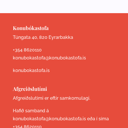
Konubókastofa
Túngata 40, 820 Eyrarbakka
+354 8620110
konubokastofa@konubokastofa.is
konubokastofa.is
Afgreiðslutími
Afgreiðslutími er eftir samkomulagi.
Hafið samband á
konubokastofa@konubokastofa.is eða í síma
+354 8620110