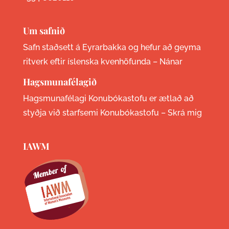
Um safnið
Safn staðsett á Eyrarbakka og hefur að geyma
ritverk eftir íslenska kvenhöfunda –
Nánar
Hagsmunafélagið
Hagsmunafélagi Konubókastofu er ætlað að
styðja við starfsemi Konubókastofu –
Skrá mig
IAWM