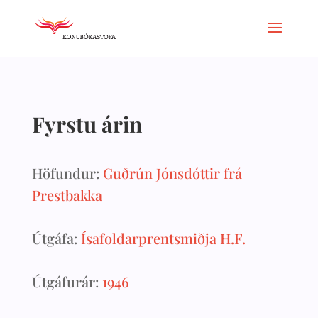
Fyrstu árin
Höfundur:
Guðrún Jónsdóttir frá
Prestbakka
Útgáfa:
Ísafoldarprentsmiðja H.F.
Útgáfurár:
1946