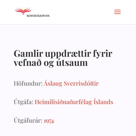
Gamlir uppdrættir fyrir
vefnað og útsaum
Höfundur:
Áslaug Sverrisdóttir
Útgáfa:
Heimilisiðnaðarfélag Íslands
Útgáfurár:
1974