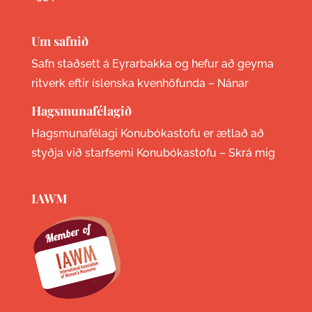
Um safnið
Safn staðsett á Eyrarbakka og hefur að geyma
ritverk eftir íslenska kvenhöfunda –
Nánar
Hagsmunafélagið
Hagsmunafélagi Konubókastofu er ætlað að
styðja við starfsemi Konubókastofu –
Skrá mig
IAWM