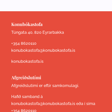
Konubókastofa
Túngata 40, 820 Eyrarbakka
+354 8620110
konubokastofa@konubokastofa.is
konubokastofa.is
Afgreiðslutími
Afgreiðslutími er eftir samkomulagi.
Hafið samband á
konubokastofa@konubokastofa.is eða í síma
+354 8620110