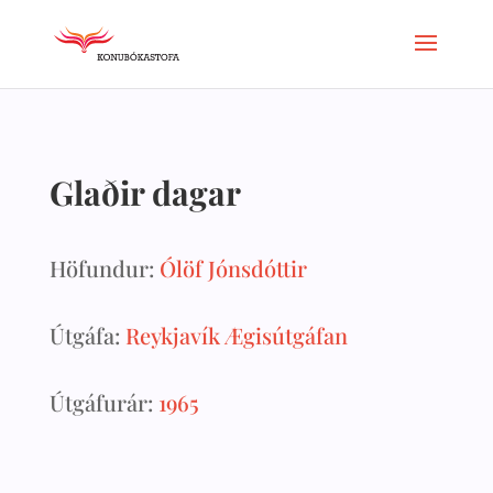
Glaðir dagar
Höfundur:
Ólöf Jónsdóttir
Útgáfa:
Reykjavík Ægisútgáfan
Útgáfurár:
1965