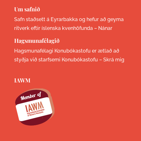
Um safnið
Safn staðsett á Eyrarbakka og hefur að geyma
ritverk eftir íslenska kvenhöfunda –
Nánar
Hagsmunafélagið
Hagsmunafélagi Konubókastofu er ætlað að
styðja við starfsemi Konubókastofu –
Skrá mig
IAWM