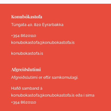
Konubókastofa
Túngata 40, 820 Eyrarbakka
+354 8620110
konubokastofa@konubokastofa.is
konubokastofa.is
Afgreiðslutími
Afgreiðslutími er eftir samkomulagi.
Hafið samband á
konubokastofa@konubokastofa.is eða í síma
+354 8620110