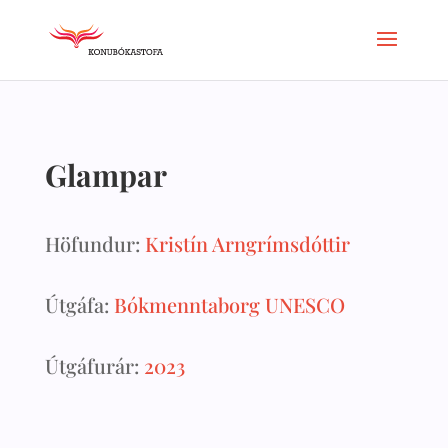
Glampar
Höfundur:
Kristín Arngrímsdóttir
Útgáfa:
Bókmenntaborg UNESCO
Útgáfurár:
2023