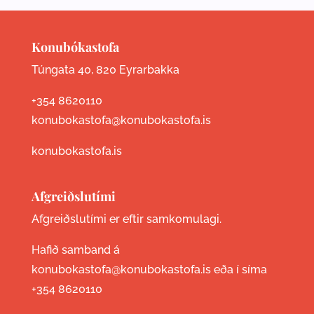
Konubókastofa
Túngata 40, 820 Eyrarbakka
+354 8620110
konubokastofa@konubokastofa.is
konubokastofa.is
Afgreiðslutími
Afgreiðslutími er eftir samkomulagi.
Hafið samband á
konubokastofa@konubokastofa.is eða í síma
+354 8620110