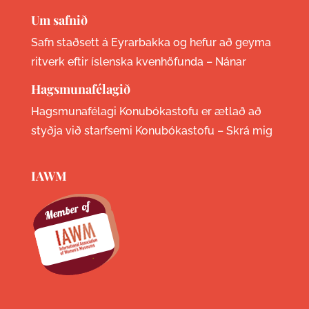
Um safnið
Safn staðsett á Eyrarbakka og hefur að geyma
ritverk eftir íslenska kvenhöfunda –
Nánar
Hagsmunafélagið
Hagsmunafélagi Konubókastofu er ætlað að
styðja við starfsemi Konubókastofu –
Skrá mig
IAWM