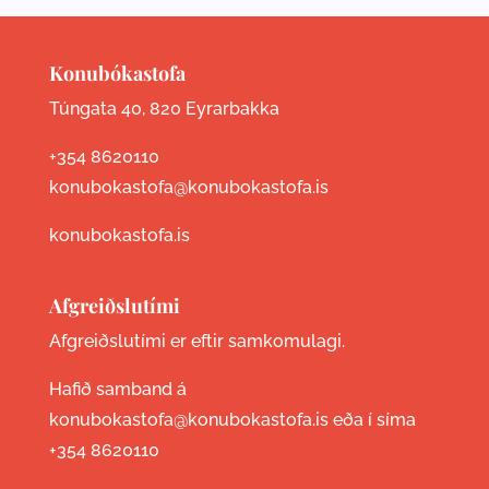
Konubókastofa
Túngata 40, 820 Eyrarbakka
+354 8620110
konubokastofa@konubokastofa.is
konubokastofa.is
Afgreiðslutími
Afgreiðslutími er eftir samkomulagi.
Hafið samband á
konubokastofa@konubokastofa.is eða í síma
+354 8620110