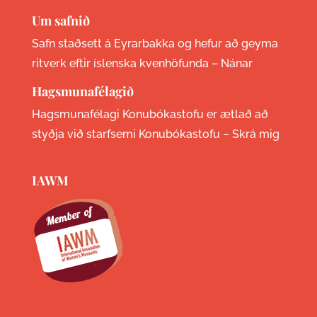
Um safnið
Safn staðsett á Eyrarbakka og hefur að geyma
ritverk eftir íslenska kvenhöfunda –
Nánar
Hagsmunafélagið
Hagsmunafélagi Konubókastofu er ætlað að
styðja við starfsemi Konubókastofu –
Skrá mig
IAWM