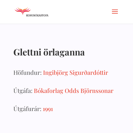
Glettni örlaganna
Höfundur:
Ingibjörg Sigurðardóttir
Útgáfa:
Bókaforlag Odds Björnssonar
Útgáfurár:
1991