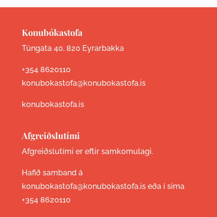
Konubókastofa
Túngata 40, 820 Eyrarbakka
+354 8620110
konubokastofa@konubokastofa.is
konubokastofa.is
Afgreiðslutími
Afgreiðslutími er eftir samkomulagi.
Hafið samband á
konubokastofa@konubokastofa.is eða í síma
+354 8620110