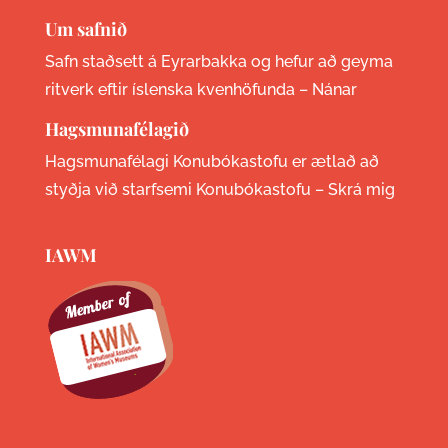
Um safnið
Safn staðsett á Eyrarbakka og hefur að geyma
ritverk eftir íslenska kvenhöfunda –
Nánar
Hagsmunafélagið
Hagsmunafélagi Konubókastofu er ætlað að
styðja við starfsemi Konubókastofu –
Skrá mig
IAWM