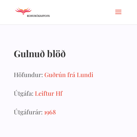
Gulnuð blöð
Höfundur:
Guðrún frá Lundi
Útgáfa:
Leiftur Hf
Útgáfurár:
1968