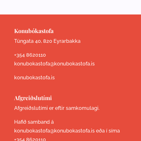
Konubókastofa
Túngata 40, 820 Eyrarbakka
+354 8620110
konubokastofa@konubokastofa.is
konubokastofa.is
Afgreiðslutími
Afgreiðslutími er eftir samkomulagi.
Hafið samband á
konubokastofa@konubokastofa.is eða í síma
+354 8620110