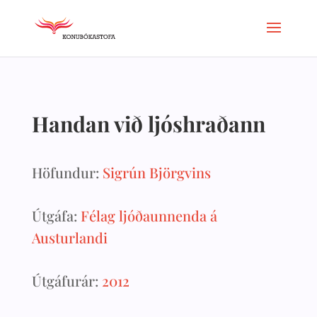
Handan við ljóshraðann
Höfundur:
Sigrún Björgvins
Útgáfa:
Félag ljóðaunnenda á
Austurlandi
Útgáfurár:
2012