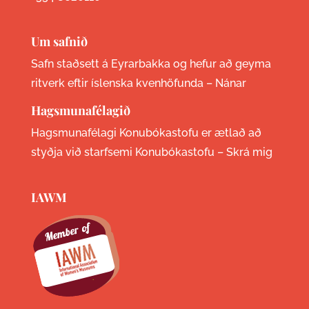
Um safnið
Safn staðsett á Eyrarbakka og hefur að geyma
ritverk eftir íslenska kvenhöfunda –
Nánar
Hagsmunafélagið
Hagsmunafélagi Konubókastofu er ætlað að
styðja við starfsemi Konubókastofu –
Skrá mig
IAWM