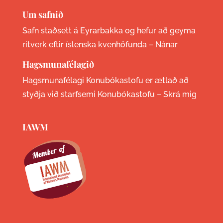
Um safnið
Safn staðsett á Eyrarbakka og hefur að geyma
ritverk eftir íslenska kvenhöfunda –
Nánar
Hagsmunafélagið
Hagsmunafélagi Konubókastofu er ætlað að
styðja við starfsemi Konubókastofu –
Skrá mig
IAWM