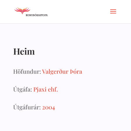
Heim
Höfundur:
Valgerður Þóra
Útgáfa:
Pjaxi ehf.
Útgáfurár:
2004