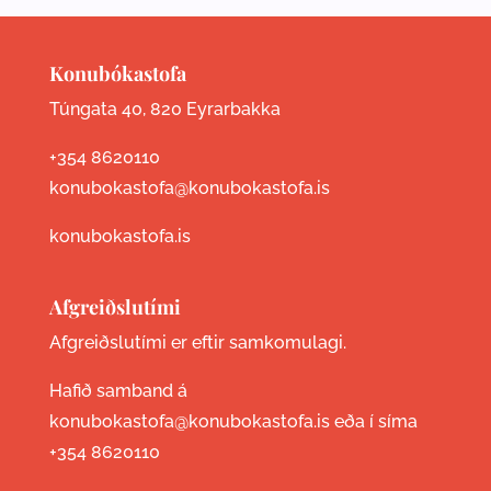
Konubókastofa
Túngata 40, 820 Eyrarbakka
+354 8620110
konubokastofa@konubokastofa.is
konubokastofa.is
Afgreiðslutími
Afgreiðslutími er eftir samkomulagi.
Hafið samband á
konubokastofa@konubokastofa.is eða í síma
+354 8620110