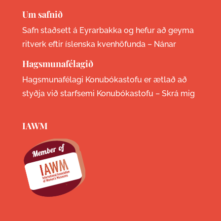
Um safnið
Safn staðsett á Eyrarbakka og hefur að geyma
ritverk eftir íslenska kvenhöfunda –
Nánar
Hagsmunafélagið
Hagsmunafélagi Konubókastofu er ætlað að
styðja við starfsemi Konubókastofu –
Skrá mig
IAWM