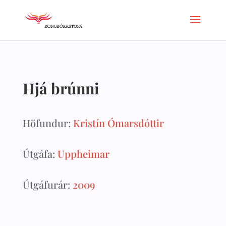
Hjá brúnni
Höfundur:
Kristín Ómarsdóttir
Útgáfa:
Uppheimar
Útgáfurár:
2009