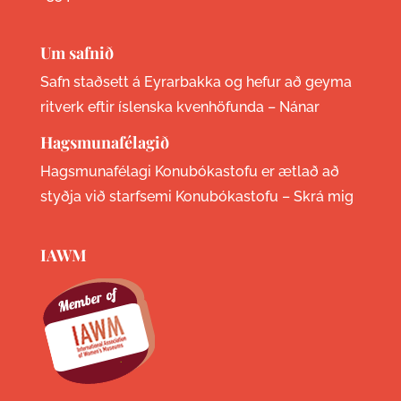
Um safnið
Safn staðsett á Eyrarbakka og hefur að geyma
ritverk eftir íslenska kvenhöfunda –
Nánar
Hagsmunafélagið
Hagsmunafélagi Konubókastofu er ætlað að
styðja við starfsemi Konubókastofu –
Skrá mig
IAWM