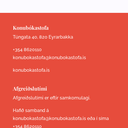
Konubókastofa
Túngata 40, 820 Eyrarbakka
+354 8620110
konubokastofa@konubokastofa.is
konubokastofa.is
Afgreiðslutími
Afgreiðslutími er eftir samkomulagi.
Hafið samband á
konubokastofa@konubokastofa.is eða í síma
+354 8620110