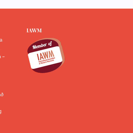
IAWM
a
k
a –
að
g