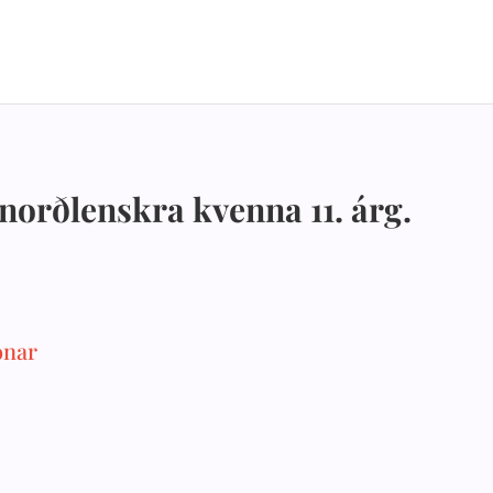
norðlenskra kvenna 11. árg.
onar