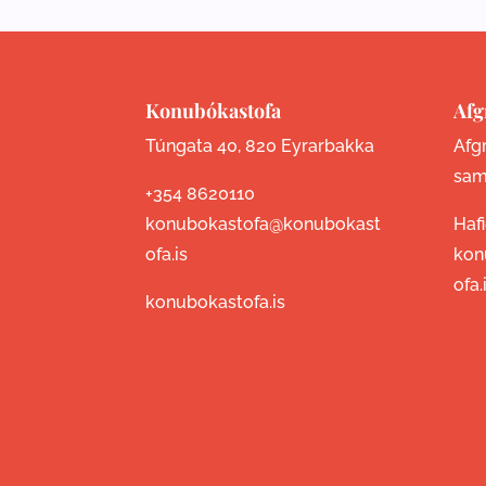
Konubókastofa
Afg
Túngata 40, 820 Eyrarbakka
Afgr
sam
+354 8620110
konubokastofa@konubokast
Haf
ofa.is
kon
ofa.
konubokastofa.is