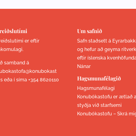
reiðslutími
Um safnið
eiðslutími er eftir
Safn staðsett á Eyrarbakk
komulagi.
og hefur að geyma ritver
eftir íslenska kvenhöfund
ið samband á
Nánar
ubokastofa@konubokast
Hagsmunafélagið
is eða í síma
+354 8620110
Hagsmunafélagi
Konubókastofu er ætlað 
styðja við starfsemi
Konubókastofu –
Skrá mi