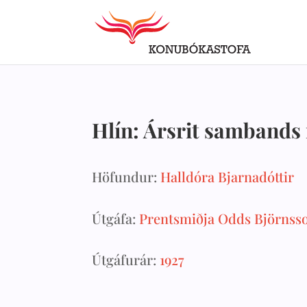
Hlín: Ársrit sambands 
Höfundur:
Halldóra Bjarnadóttir
Útgáfa:
Prentsmiðja Odds Björnss
Útgáfurár:
1927