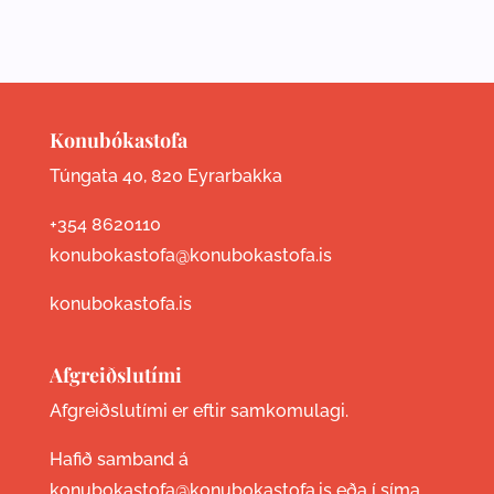
Konubókastofa
Túngata 40, 820 Eyrarbakka
+354 8620110
konubokastofa@konubokastofa.is
konubokastofa.is
Afgreiðslutími
Afgreiðslutími er eftir samkomulagi.
Hafið samband á
konubokastofa@konubokastofa.is eða í síma