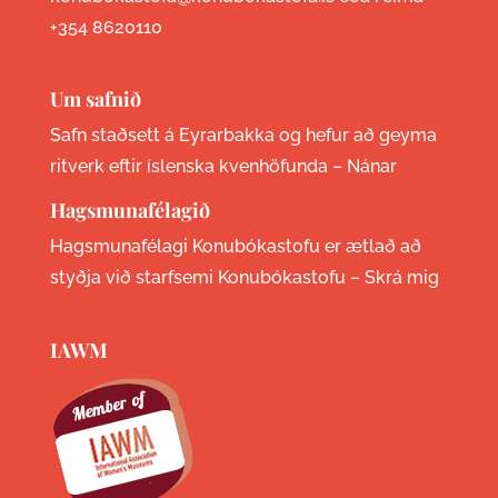
+354 8620110
Um safnið
Safn staðsett á Eyrarbakka og hefur að geyma
ritverk eftir íslenska kvenhöfunda –
Nánar
Hagsmunafélagið
Hagsmunafélagi Konubókastofu er ætlað að
styðja við starfsemi Konubókastofu –
Skrá mig
IAWM