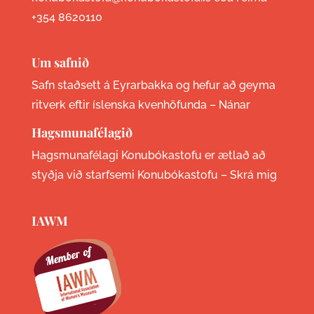
+354 8620110
Um safnið
Safn staðsett á Eyrarbakka og hefur að geyma
ritverk eftir íslenska kvenhöfunda –
Nánar
Hagsmunafélagið
Hagsmunafélagi Konubókastofu er ætlað að
styðja við starfsemi Konubókastofu –
Skrá mig
IAWM