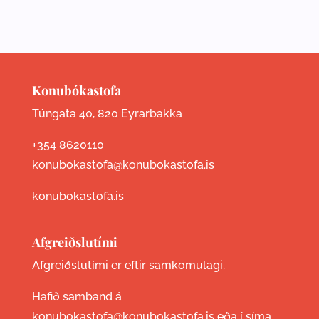
Konubókastofa
Túngata 40, 820 Eyrarbakka
+354 8620110
konubokastofa@konubokastofa.is
konubokastofa.is
Afgreiðslutími
Afgreiðslutími er eftir samkomulagi.
Hafið samband á
konubokastofa@konubokastofa.is eða í síma