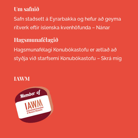
Um safnið
Safn staðsett á Eyrarbakka og hefur að geyma
ritverk eftir íslenska kvenhöfunda –
Nánar
Hagsmunafélagið
Hagsmunafélagi Konubókastofu er ætlað að
styðja við starfsemi Konubókastofu –
Skrá mig
IAWM