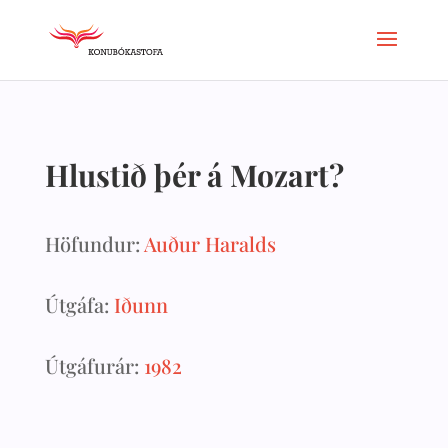
Hlustið þér á Mozart?
Höfundur:
Auður Haralds
Útgáfa:
Iðunn
Útgáfurár:
1982