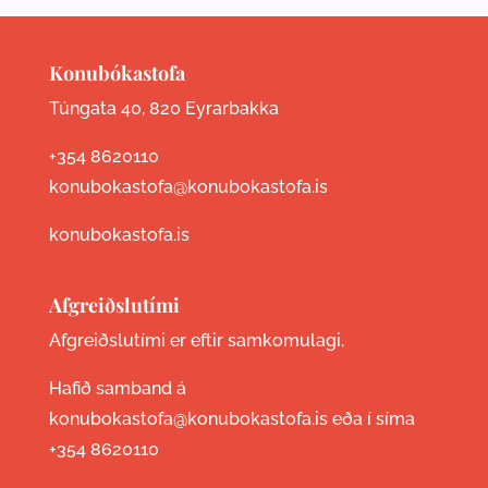
Konubókastofa
Túngata 40, 820 Eyrarbakka
+354 8620110
konubokastofa@konubokastofa.is
konubokastofa.is
Afgreiðslutími
Afgreiðslutími er eftir samkomulagi.
Hafið samband á
konubokastofa@konubokastofa.is eða í síma
+354 8620110