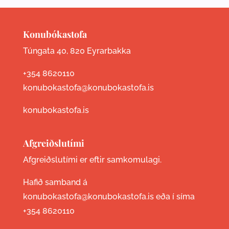
Konubókastofa
Túngata 40, 820 Eyrarbakka
+354 8620110
konubokastofa@konubokastofa.is
konubokastofa.is
Afgreiðslutími
Afgreiðslutími er eftir samkomulagi.
Hafið samband á
konubokastofa@konubokastofa.is eða í síma
+354 8620110