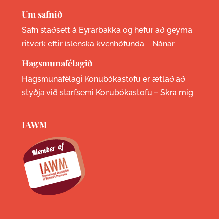
Um safnið
Safn staðsett á Eyrarbakka og hefur að geyma
ritverk eftir íslenska kvenhöfunda –
Nánar
Hagsmunafélagið
Hagsmunafélagi Konubókastofu er ætlað að
styðja við starfsemi Konubókastofu –
Skrá mig
IAWM