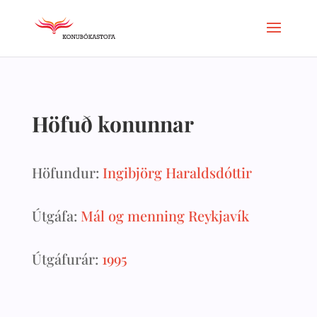
Höfuð konunnar
Höfundur:
Ingibjörg Haraldsdóttir
Útgáfa:
Mál og menning Reykjavík
Útgáfurár:
1995