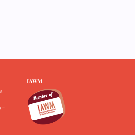
IAWM
a
k
a –