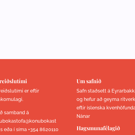
reiðslutími
Um safnið
eiðslutími er eftir
Safn staðsett á Eyrarbakk
komulagi.
og hefur að geyma ritver
eftir íslenska kvenhöfund
ið samband á
Nánar
ubokastofa@konubokast
Hagsmunafélagið
is eða í síma
+354 8620110