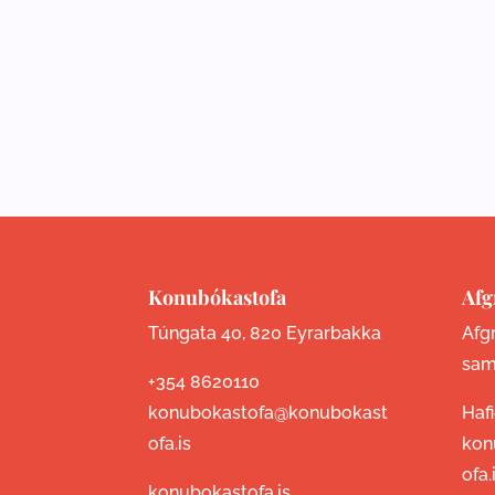
Konubókastofa
Afg
Túngata 40, 820 Eyrarbakka
Afgr
sam
+354 8620110
konubokastofa@konubokast
Haf
ofa.is
kon
ofa.
konubokastofa.is