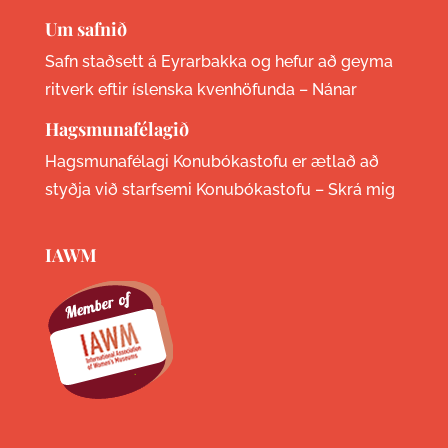
Um safnið
Safn staðsett á Eyrarbakka og hefur að geyma
ritverk eftir íslenska kvenhöfunda –
Nánar
Hagsmunafélagið
Hagsmunafélagi Konubókastofu er ætlað að
styðja við starfsemi Konubókastofu –
Skrá mig
IAWM