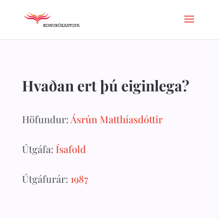
Hvaðan ert þú eiginlega?
Höfundur:
Ásrún Matthíasdóttir
Útgáfa:
Ísafold
Útgáfurár:
1987