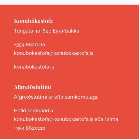
Konubókastofa
Túngata 40, 820 Eyrarbakka
+354 8620110
konubokastofa@konubokastofa.is
konubokastofa.is
Afgreiðslutími
Afgreiðslutími er eftir samkomulagi.
Hafið samband á
konubokastofa@konubokastofa.is eða í síma
+354 8620110