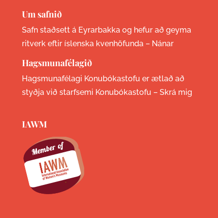
Um safnið
Safn staðsett á Eyrarbakka og hefur að geyma
ritverk eftir íslenska kvenhöfunda –
Nánar
Hagsmunafélagið
Hagsmunafélagi Konubókastofu er ætlað að
styðja við starfsemi Konubókastofu –
Skrá mig
IAWM