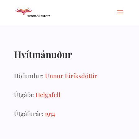
Hvítmánuður
Höfundur:
Unnur Eiríksdóttir
Útgáfa:
Helgafell
Útgáfurár:
1974