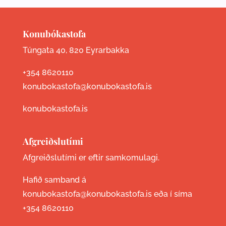
Konubókastofa
Túngata 40, 820 Eyrarbakka
+354 8620110
konubokastofa@konubokastofa.is
konubokastofa.is
Afgreiðslutími
Afgreiðslutími er eftir samkomulagi.
Hafið samband á
konubokastofa@konubokastofa.is eða í síma
+354 8620110