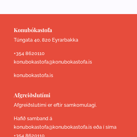
Konubókastofa
Túngata 40, 820 Eyrarbakka
+354 8620110
konubokastofa@konubokastofa.is
konubokastofa.is
Afgreiðslutími
Afgreiðslutími er eftir samkomulagi.
Hafið samband á
konubokastofa@konubokastofa.is eða í síma
+354 8620110