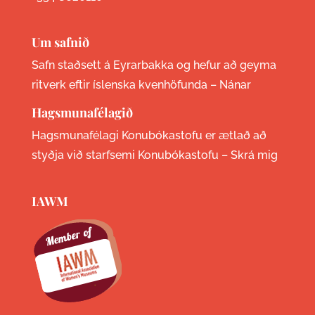
Um safnið
Safn staðsett á Eyrarbakka og hefur að geyma
ritverk eftir íslenska kvenhöfunda –
Nánar
Hagsmunafélagið
Hagsmunafélagi Konubókastofu er ætlað að
styðja við starfsemi Konubókastofu –
Skrá mig
IAWM