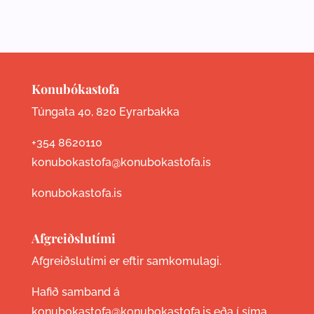
Konubókastofa
Túngata 40, 820 Eyrarbakka
+354 8620110
konubokastofa@konubokastofa.is
konubokastofa.is
Afgreiðslutími
Afgreiðslutími er eftir samkomulagi.
Hafið samband á
konubokastofa@konubokastofa.is eða í síma