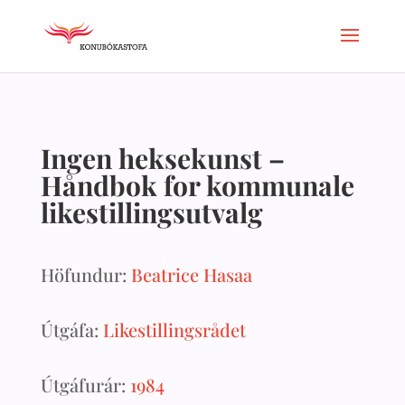
Ingen heksekunst –
Håndbok for kommunale
likestillingsutvalg
Höfundur:
Beatrice Hasaa
Útgáfa:
Likestillingsrådet
Útgáfurár:
1984