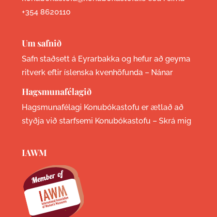
+354 8620110
Um safnið
Safn staðsett á Eyrarbakka og hefur að geyma
ritverk eftir íslenska kvenhöfunda –
Nánar
Hagsmunafélagið
Hagsmunafélagi Konubókastofu er ætlað að
styðja við starfsemi Konubókastofu –
Skrá mig
IAWM