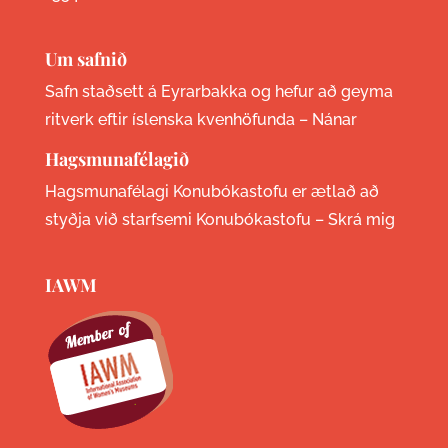
Um safnið
Safn staðsett á Eyrarbakka og hefur að geyma
ritverk eftir íslenska kvenhöfunda –
Nánar
Hagsmunafélagið
Hagsmunafélagi Konubókastofu er ætlað að
styðja við starfsemi Konubókastofu –
Skrá mig
IAWM