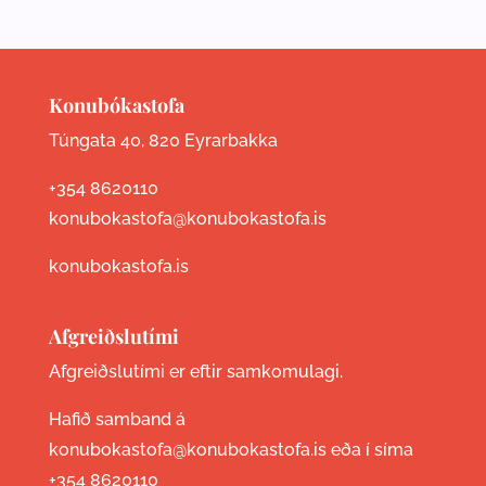
Konubókastofa
Túngata 40, 820 Eyrarbakka
+354 8620110
konubokastofa@konubokastofa.is
konubokastofa.is
Afgreiðslutími
Afgreiðslutími er eftir samkomulagi.
Hafið samband á
konubokastofa@konubokastofa.is eða í síma
+354 8620110