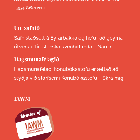
+354 8620110
Um safnið
Safn staðsett á Eyrarbakka og hefur að geyma
ritverk eftir íslenska kvenhöfunda –
Nánar
Hagsmunafélagið
Hagsmunafélagi Konubókastofu er ætlað að
styðja við starfsemi Konubókastofu –
Skrá mig
IAWM