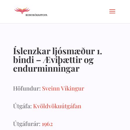
Íslenzkar ljósmæður 1.
bindi – Æviþættir og
endurminningar
Höfundur:
Sveinn Víkingur
Útgáfa:
Kvöldvökuútgáfan
Útgáfurár:
1962