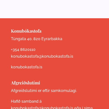
Konubókastofa
Túngata 40, 820 Eyrarbakka
+354 8620110
konubokastofa@konubokastofa.is
konubokastofa.is
Afgreiðslutími
Afgreiðslutími er eftir samkomulagi.
Hafið samband á
konubokastofa@konubokastofa.is eða í síma