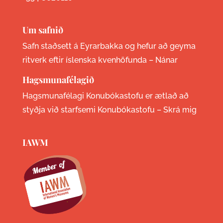
Um safnið
Safn staðsett á Eyrarbakka og hefur að geyma
ritverk eftir íslenska kvenhöfunda –
Nánar
Hagsmunafélagið
Hagsmunafélagi Konubókastofu er ætlað að
styðja við starfsemi Konubókastofu –
Skrá mig
IAWM