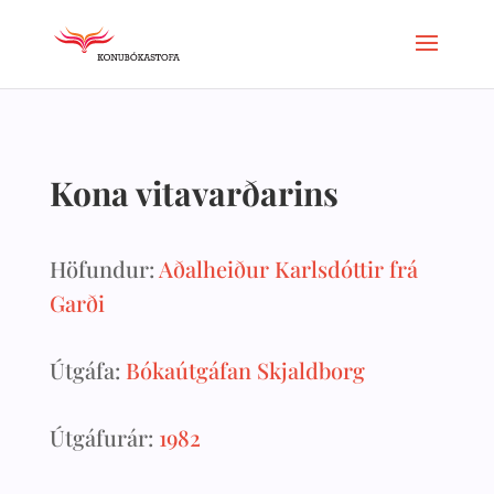
Kona vitavarðarins
Höfundur:
Aðalheiður Karlsdóttir frá
Garði
Útgáfa:
Bókaútgáfan Skjaldborg
Útgáfurár:
1982