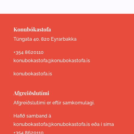
Konubókastofa
Túngata 40, 820 Eyrarbakka
+354 8620110
konubokastofa@konubokastofa.is
konubokastofa.is
Afgreiðslutími
Afgreiðslutími er eftir samkomulagi.
Hafið samband á
konubokastofa@konubokastofa.is eða í síma
+354 8620110