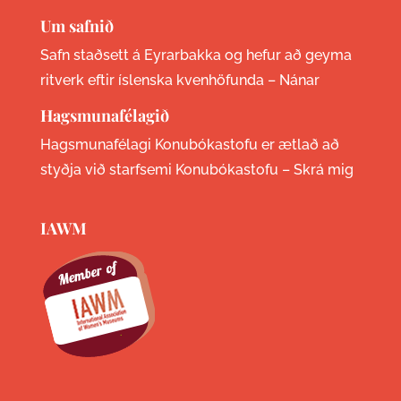
Um safnið
Safn staðsett á Eyrarbakka og hefur að geyma
ritverk eftir íslenska kvenhöfunda –
Nánar
Hagsmunafélagið
Hagsmunafélagi Konubókastofu er ætlað að
styðja við starfsemi Konubókastofu –
Skrá mig
IAWM