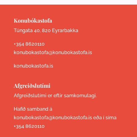
Konubókastofa
Túngata 40, 820 Eyrarbakka
+354 8620110
konubokastofa@konubokastofa.is
konubokastofa.is
Afgreiðslutími
Afgreiðslutími er eftir samkomulagi.
Hafið samband á
konubokastofa@konubokastofa.is eða í síma
+354 8620110