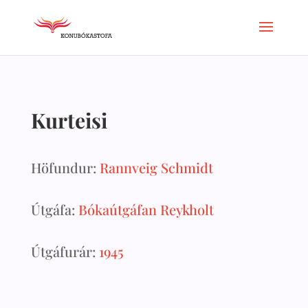
Kurteisi
Höfundur:
Rannveig Schmidt
Útgáfa:
Bókaútgáfan Reykholt
Útgáfurár:
1945