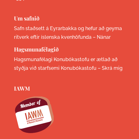
Um safnið
Safn staðsett á Eyrarbakka og hefur að geyma
ritverk eftir íslenska kvenhöfunda –
Nánar
Hagsmunafélagið
Hagsmunafélagi Konubókastofu er ætlað að
styðja við starfsemi Konubókastofu –
Skrá mig
IAWM