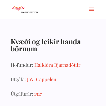
Kvæði og leikir handa
börnum
Höfundur:
Halldóra Bjarnadóttir
Útgáfa:
J.W. Cappelen
Útgáfurár:
1917