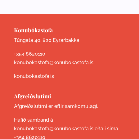
Konubókastofa
Túngata 40, 820 Eyrarbakka
+354 8620110
konubokastofa@konubokastofa.is
konubokastofa.is
Afgreiðslutími
Afgreiðslutími er eftir samkomulagi.
Hafið samband á
konubokastofa@konubokastofa.is eða í síma
+354 8620110